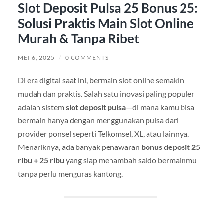
Slot Deposit Pulsa 25 Bonus 25:
Solusi Praktis Main Slot Online
Murah & Tanpa Ribet
MEI 6, 2025
/
0 COMMENTS
Di era digital saat ini, bermain slot online semakin
mudah dan praktis. Salah satu inovasi paling populer
adalah sistem
slot deposit pulsa
—di mana kamu bisa
bermain hanya dengan menggunakan pulsa dari
provider ponsel seperti Telkomsel, XL, atau lainnya.
Menariknya, ada banyak penawaran
bonus deposit 25
ribu + 25 ribu
yang siap menambah saldo bermainmu
tanpa perlu menguras kantong.