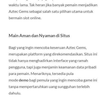
waktu lama. Tak heran jika banyak pemain menjadikan
Aztec Gems sebagai salah satu pilihan utama untuk
bermain slot online.
Main Aman dan Nyaman di Situs
Bagi yang ingin mencoba keseruan Aztec Gems,
merupakan platform yang direkomendasikan. Situs ini
tidak hanya menghadirkan interface yang ramah
pengguna, tapi juga menjamin keamanan data pribadi
para pemain. Menariknya, tersedia pula
mode
demo
bagi pemula yang ingin mencoba game ini
tanpa mempertaruhkan uang sungguhan terlebih
dahulu.