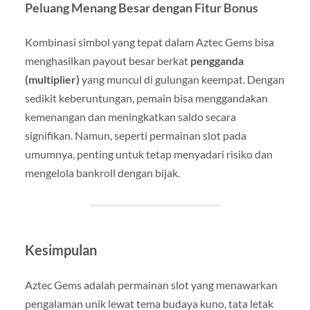
Peluang Menang Besar dengan Fitur Bonus
Kombinasi simbol yang tepat dalam Aztec Gems bisa
menghasilkan payout besar berkat
pengganda
(multiplier)
yang muncul di gulungan keempat. Dengan
sedikit keberuntungan, pemain bisa menggandakan
kemenangan dan meningkatkan saldo secara
signifikan. Namun, seperti permainan slot pada
umumnya, penting untuk tetap menyadari risiko dan
mengelola bankroll dengan bijak.
Kesimpulan
Aztec Gems adalah permainan slot yang menawarkan
pengalaman unik lewat tema budaya kuno, tata letak