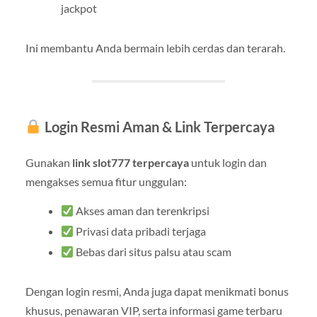
jackpot
Ini membantu Anda bermain lebih cerdas dan terarah.
Login Resmi Aman & Link Terpercaya
Gunakan
link slot777 terpercaya
untuk login dan
mengakses semua fitur unggulan:
Akses aman dan terenkripsi
Privasi data pribadi terjaga
Bebas dari situs palsu atau scam
Dengan login resmi, Anda juga dapat menikmati bonus
khusus, penawaran VIP, serta informasi game terbaru