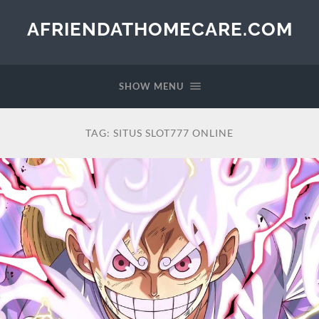
AFRIENDATHOMECARE.COM
SHOW MENU
TAG:
SITUS SLOT777 ONLINE