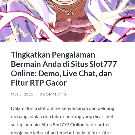
Tingkatkan Pengalaman
Bermain Anda di Situs Slot777
Online: Demo, Live Chat, dan
Fitur RTP Gacor
MEI 5, 2025
/
0 COMMENTS
Dalam dunia slot online, kenyamanan dan peluang
menang adalah dua faktor penting yang dicari oleh
setiap pemain. Situs
Slot777 Online
hadir untuk
menjawab kebutuhan tersebut melalui fitur-fitur