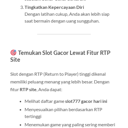
Tingkatkan Kepercayaan Diri
Dengan latihan cukup, Anda akan lebih siap
saat bermain dengan uang sungguhan.
Temukan Slot Gacor Lewat Fitur RTP
Site
Slot dengan RTP (Return to Player) tinggi dikenal
memiliki peluang menang yang lebih besar. Dengan
fitur
RTP site
, Anda dapat:
Melihat daftar game
slot777 gacor hari ini
Menyesuaikan pilihan berdasarkan RTP
tertinggi
Menemukan game yang paling sering memberi