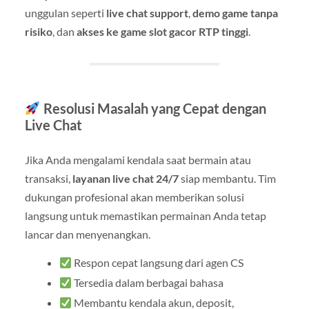
unggulan seperti
live chat support
,
demo game tanpa
risiko
, dan
akses ke game slot gacor RTP tinggi
.
Resolusi Masalah yang Cepat dengan
Live Chat
Jika Anda mengalami kendala saat bermain atau
transaksi,
layanan live chat 24/7
siap membantu. Tim
dukungan profesional akan memberikan solusi
langsung untuk memastikan permainan Anda tetap
lancar dan menyenangkan.
Respon cepat langsung dari agen CS
Tersedia dalam berbagai bahasa
Membantu kendala akun, deposit,