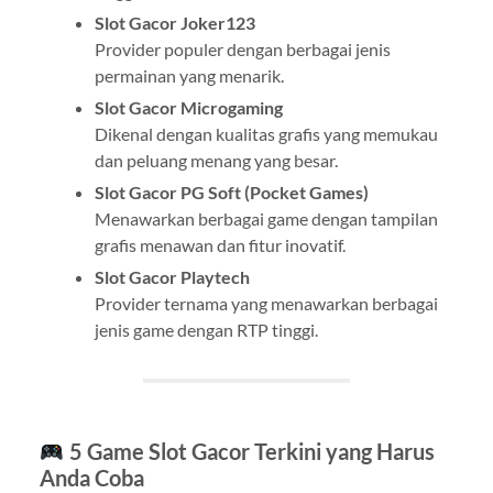
Slot Gacor Joker123
Provider populer dengan berbagai jenis
permainan yang menarik.
Slot Gacor Microgaming
Dikenal dengan kualitas grafis yang memukau
dan peluang menang yang besar.
Slot Gacor PG Soft (Pocket Games)
Menawarkan berbagai game dengan tampilan
grafis menawan dan fitur inovatif.
Slot Gacor Playtech
Provider ternama yang menawarkan berbagai
jenis game dengan RTP tinggi.
5 Game Slot Gacor Terkini yang Harus
Anda Coba