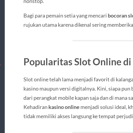
nonstop.
Bagi para pemain setia yang mencari
bocoran slo
rujukan utama karena dikenal sering memberik
Popularitas Slot Online di
-
Slot online telah lama menjadi favorit di kalangan
kasino maupun versi digitalnya. Kini, siapa pun
dari perangkat mobile kapan saja dan di mana saja
Kehadiran
kasino online
menjadi solusi ideal, 
tidak memiliki akses langsung ke tempat perjudi