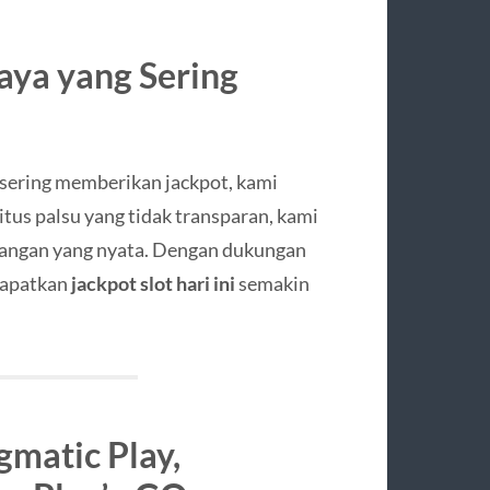
caya yang Sering
 sering memberikan jackpot, kami
itus palsu yang tidak transparan, kami
enangan yang nyata. Dengan dukungan
dapatkan
jackpot slot hari ini
semakin
gmatic Play,