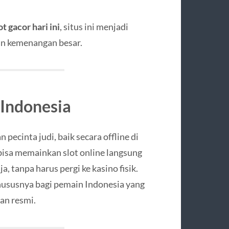
t gacor hari ini
, situs ini menjadi
an kemenangan besar.
 Indonesia
 pecinta judi, baik secara offline di
 bisa memainkan slot online langsung
, tanpa harus pergi ke kasino fisik.
khususnya bagi pemain Indonesia yang
an resmi.