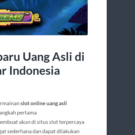
aru Uang Asli di
ar Indonesia
permainan
slot online uang asli
langkah pertama
mbuat akun di situs slot terpercaya
gat sederhana dan dapat dilakukan