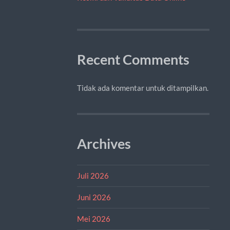
Recent Comments
Tidak ada komentar untuk ditampilkan.
Archives
Juli 2026
Juni 2026
Mei 2026