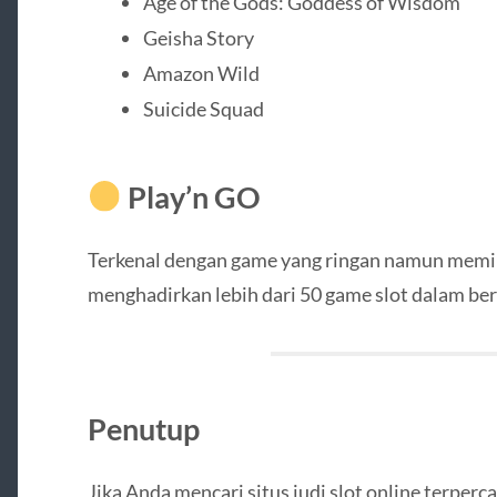
Age of the Gods: Goddess of Wisdom
Geisha Story
Amazon Wild
Suicide Squad
Play’n GO
Terkenal dengan game yang ringan namun memilik
menghadirkan lebih dari 50 game slot dalam be
Penutup
Jika Anda mencari situs judi slot online terper