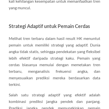
kali kehilangan kesempatan untuk memanfaatkan tren
yang muncul.
Strategi Adaptif untuk Pemain Cerdas
Melihat tren terbaru dalam hasil result HK menuntut
pemain untuk memiliki strategi yang adaptif. Dunia
angka tidak statis, sehingga pendekatan yang fleksibel
lebih efektif daripada strategi kaku. Pemain yang
cerdas biasanya memulai dengan memetakan tren
terbaru, menganalisis frekuensi angka, dan
menyesuaikan prediksi mereka berdasarkan data
terkini.
Salah satu strategi adaptif yang efektif adalah
kombinasi prediksi jangka pendek dan panjang.
Prediksi jangka pendek memungkinkan pemain