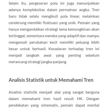
Selain itu, pergeseran pola ini juga menunjukkan
adanya kompleksitas dalam permainan angka. Tren
baru tidak selalu mengikuti pola linear, melainkan
cenderung memiliki fluktuasi yang unik. Pemain yang
hanya mengandalkan strategi lama kemungkinan akan
tertinggal, sementara mereka yang adaptif dan mampu
mengamati perubahan kecil memiliki peluang lebih
besar untuk berhasil. Kesadaran terhadap tren ini
menjadi langkah awal yang penting sebelum
merancang strategi jangka panjang.
Analisis Statistik untuk Memahami Tren
Analisis statistik menjadi alat yang sangat berguna
dalam memahami tren hasil result HK. Dengan
pendekatan yang sistematis, pemain dapat menilai