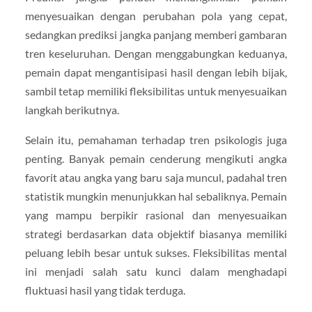
menyesuaikan dengan perubahan pola yang cepat,
sedangkan prediksi jangka panjang memberi gambaran
tren keseluruhan. Dengan menggabungkan keduanya,
pemain dapat mengantisipasi hasil dengan lebih bijak,
sambil tetap memiliki fleksibilitas untuk menyesuaikan
langkah berikutnya.
Selain itu, pemahaman terhadap tren psikologis juga
penting. Banyak pemain cenderung mengikuti angka
favorit atau angka yang baru saja muncul, padahal tren
statistik mungkin menunjukkan hal sebaliknya. Pemain
yang mampu berpikir rasional dan menyesuaikan
strategi berdasarkan data objektif biasanya memiliki
peluang lebih besar untuk sukses. Fleksibilitas mental
ini menjadi salah satu kunci dalam menghadapi
fluktuasi hasil yang tidak terduga.