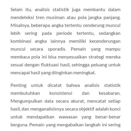
Selain itu, analisis statistik juga membantu dalam
mendeteksi tren musiman atau pola jangka panjang.
Misalnya, beberapa angka tertentu cenderung muncul
lebih sering pada periode tertentu, sedangkan
kombinasi angka lainnya memiliki kecenderungan
muncul secara sporadis. Pemain yang mampu
membaca pola ini bisa menyesuaikan strategi mereka
sesuai dengan fluktuasi hasil, sehingga peluang untuk
mencapai hasil yang diinginkan meningkat.
Penting untuk dicatat bahwa analisis statistik
membutuhkan konsistensi dan kesabaran.
Mengumpulkan data secara akurat, mencatat setiap
hasil, dan menganalisisnya secara objektif adalah kunci
untuk mendapatkan wawasan yang benar-benar
berguna. Pemain yang mengabaikan langkah ini sering