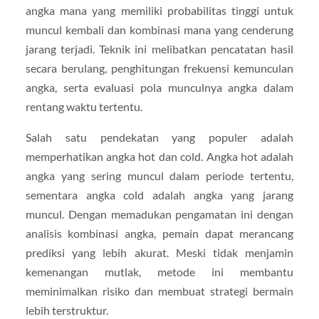
angka mana yang memiliki probabilitas tinggi untuk
muncul kembali dan kombinasi mana yang cenderung
jarang terjadi. Teknik ini melibatkan pencatatan hasil
secara berulang, penghitungan frekuensi kemunculan
angka, serta evaluasi pola munculnya angka dalam
rentang waktu tertentu.
Salah satu pendekatan yang populer adalah
memperhatikan angka hot dan cold. Angka hot adalah
angka yang sering muncul dalam periode tertentu,
sementara angka cold adalah angka yang jarang
muncul. Dengan memadukan pengamatan ini dengan
analisis kombinasi angka, pemain dapat merancang
prediksi yang lebih akurat. Meski tidak menjamin
kemenangan mutlak, metode ini membantu
meminimalkan risiko dan membuat strategi bermain
lebih terstruktur.