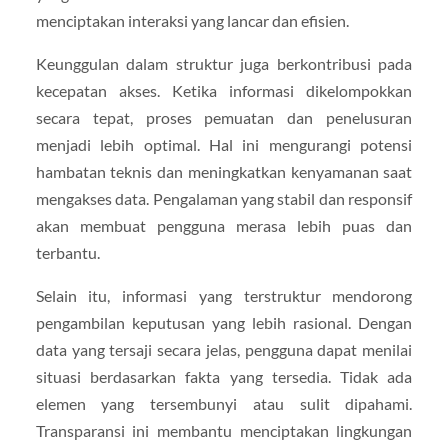
menciptakan interaksi yang lancar dan efisien.
Keunggulan dalam struktur juga berkontribusi pada
kecepatan akses. Ketika informasi dikelompokkan
secara tepat, proses pemuatan dan penelusuran
menjadi lebih optimal. Hal ini mengurangi potensi
hambatan teknis dan meningkatkan kenyamanan saat
mengakses data. Pengalaman yang stabil dan responsif
akan membuat pengguna merasa lebih puas dan
terbantu.
Selain itu, informasi yang terstruktur mendorong
pengambilan keputusan yang lebih rasional. Dengan
data yang tersaji secara jelas, pengguna dapat menilai
situasi berdasarkan fakta yang tersedia. Tidak ada
elemen yang tersembunyi atau sulit dipahami.
Transparansi ini membantu menciptakan lingkungan