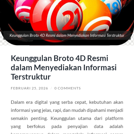
Keunggulan Broto 4D Resmi dalam Menyediakan Informasi Terstruktur
Keunggulan Broto 4D Resmi
dalam Menyediakan Informasi
Terstruktur
FEBRUARI 25, 2026
/
0 COMMENTS
Dalam era digital yang serba cepat, kebutuhan akan
informasi yang jelas, rapi, dan mudah dipahami menjadi
semakin penting. Keunggulan utama dari platform
yang berfokus pada penyajian data adalah