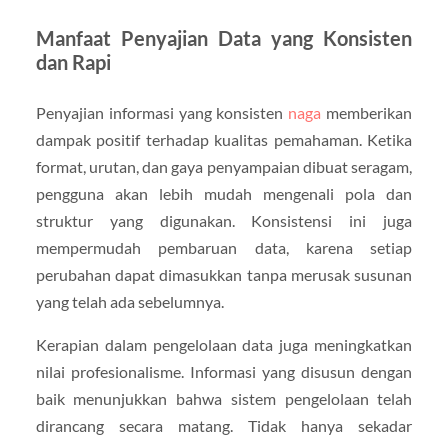
Manfaat Penyajian Data yang Konsisten
dan Rapi
Penyajian informasi yang konsisten
naga
memberikan
dampak positif terhadap kualitas pemahaman. Ketika
format, urutan, dan gaya penyampaian dibuat seragam,
pengguna akan lebih mudah mengenali pola dan
struktur yang digunakan. Konsistensi ini juga
mempermudah pembaruan data, karena setiap
perubahan dapat dimasukkan tanpa merusak susunan
yang telah ada sebelumnya.
Kerapian dalam pengelolaan data juga meningkatkan
nilai profesionalisme. Informasi yang disusun dengan
baik menunjukkan bahwa sistem pengelolaan telah
dirancang secara matang. Tidak hanya sekadar