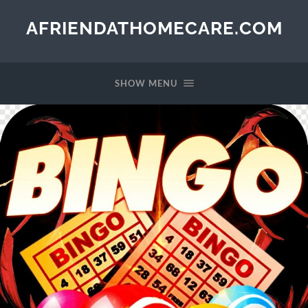
AFRIENDATHOMECARE.COM
SHOW MENU