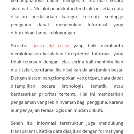
kemampuannya dalam mengelola informasi secara
sistematis. Melalui pendekatan terstruktur, setiap data
disusun berdasarkan kategori tertentu sehingga
pengguna dapat menemukan informasi yang
dibutuhkan tanpa kebingungan.
Struktur
broto 4d resmi
yang baik membantu
meminimalkan kesalahan interpretasi. Informasi yang
tidak tersusun dengan jelas sering kali menimbulkan
multitafsir, terutama jika disajikan dalam jumlah besar.
Dengan sistem pengelompokan yang tepat, data dapat
ditampilkan secara kronologis, tematik, atau
berdasarkan prioritas tertentu. Hal ini memberikan
pengalaman yang lebih nyaman bagi pengguna, karena
alur penyajian terasa logis dan mudah diikuti.
Selain itu, informasi terstruktur juga mendukung
transparansi. Ketika data disajikan dengan format yang