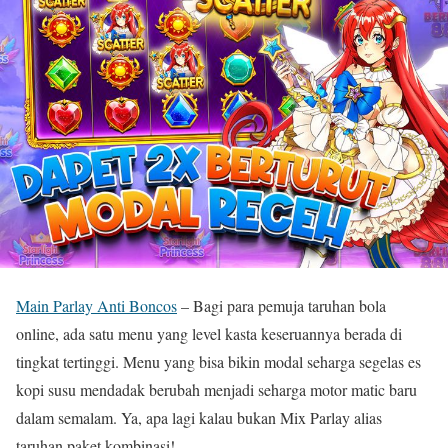
Main Parlay Anti Boncos
– Bagi para pemuja taruhan bola
online, ada satu menu yang level kasta keseruannya berada di
tingkat tertinggi. Menu yang bisa bikin modal seharga segelas es
kopi susu mendadak berubah menjadi seharga motor matic baru
dalam semalam. Ya, apa lagi kalau bukan Mix Parlay alias
taruhan paket kombinasi!