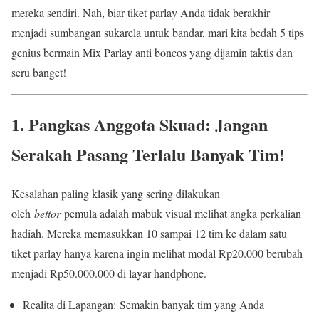
mereka sendiri. Nah, biar tiket parlay Anda tidak berakhir
menjadi sumbangan sukarela untuk bandar, mari kita bedah 5 tips
genius bermain Mix Parlay anti boncos yang dijamin taktis dan
seru banget!
1. Pangkas Anggota Skuad: Jangan
Serakah Pasang Terlalu Banyak Tim!
Kesalahan paling klasik yang sering dilakukan
oleh
bettor
pemula adalah mabuk visual melihat angka perkalian
hadiah. Mereka memasukkan 10 sampai 12 tim ke dalam satu
tiket parlay hanya karena ingin melihat modal Rp20.000 berubah
menjadi Rp50.000.000 di layar handphone.
Realita di Lapangan: Semakin banyak tim yang Anda