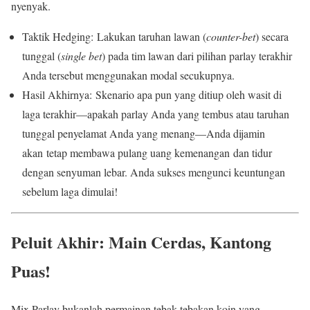
nyenyak.
Taktik Hedging: Lakukan taruhan lawan (
counter-bet
) secara
tunggal (
single bet
) pada tim lawan dari pilihan parlay terakhir
Anda tersebut menggunakan modal secukupnya.
Hasil Akhirnya: Skenario apa pun yang ditiup oleh wasit di
laga terakhir—apakah parlay Anda yang tembus atau taruhan
tunggal penyelamat Anda yang menang—Anda dijamin
akan tetap membawa pulang uang kemenangan dan tidur
dengan senyuman lebar. Anda sukses mengunci keuntungan
sebelum laga dimulai!
Peluit Akhir: Main Cerdas, Kantong
Puas!
Mix Parlay bukanlah permainan tebak-tebakan koin yang