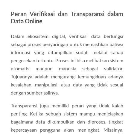
Peran Verifikasi dan Transparansi dalam
Data Online
Dalam ekosistem digital, verifikasi data berfungsi
sebagai proses penyaringan untuk memastikan bahwa
informasi yang ditampilkan sudah melalui tahap
pengecekan tertentu. Proses ini bisa melibatkan sistem
otomatis maupun manusia sebagai validator.
Tujuannya adalah mengurangi kemungkinan adanya
kesalahan, manipulasi, atau data yang tidak sesuai
dengan sumber aslinya.
Transparansi juga memiliki peran yang tidak kalah
penting. Ketika sebuah sistem mampu menjelaskan
bagaimana data dikumpulkan dan diproses, tingkat
kepercayaan pengguna akan meningkat. Misalnya,