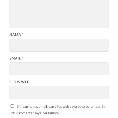
NAMA
*
EMAIL
*
SITUS WEB
Simpan nama, email, dan situs web saya pada peramban ini
untuk komentar saya berikutnya.