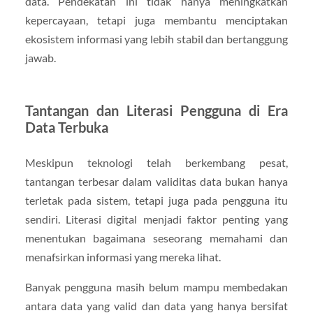
data. Pendekatan ini tidak hanya meningkatkan
kepercayaan, tetapi juga membantu menciptakan
ekosistem informasi yang lebih stabil dan bertanggung
jawab.
Tantangan dan Literasi Pengguna di Era
Data Terbuka
Meskipun teknologi telah berkembang pesat,
tantangan terbesar dalam validitas data bukan hanya
terletak pada sistem, tetapi juga pada pengguna itu
sendiri. Literasi digital menjadi faktor penting yang
menentukan bagaimana seseorang memahami dan
menafsirkan informasi yang mereka lihat.
Banyak pengguna masih belum mampu membedakan
antara data yang valid dan data yang hanya bersifat