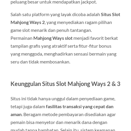
peluang besar untuk mendapatkan jackpot.
Salah satu platform yang layak dicoba adalah
Situs Slot
Mahjong Ways 2
, yang menyediakan ragam pilihan
game slot menarik dan penuh tantangan.
Permainan
Mahjong Ways slot
menjadi favorit berkat
tampilan grafis yang atraktif serta fitur-fitur bonus
yang menggoda, menghadirkan sensasi bermain yang
seru dan tidak membosankan.
Keunggulan Situs Slot Mahjong Ways 2 & 3
Situs ini tidak hanya unggul dalam penyediaan game,
tetapi juga dalam
fasilitas transaksi yang cepat dan
aman
. Beragam metode pembayaran disediakan agar
pemain bisa menyetor dan menarik dana dengan
mudah tanpa hambatan. Selain itu, sistem keamanan