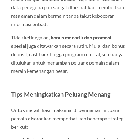
data pengguna pun sangat diperhatikan, memberikan
rasa aman dalam bermain tanpa takut kebocoran
informasi pribadi.
Tidak ketinggalan,
bonus menarik dan promosi
spesial
juga ditawarkan secara rutin. Mulai dari bonus
deposit, cashback hingga program referral, semuanya
ditujukan untuk menambah peluang pemain dalam
meraih kemenangan besar.
Tips Meningkatkan Peluang Menang
Untuk meraih hasil maksimal di permainan ini, para
pemain disarankan memperhatikan beberapa strategi
berikut: