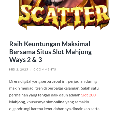
Raih Keuntungan Maksimal
Bersama Situs Slot Mahjong
Ways 2 & 3
MEI 2, 2025
/
0 COMMENTS
Di era digital yang serba cepat ini, perjudian daring
makin menjadi tren di berbagai kalangan. Salah satu
permainan yang tengah naik daun adalah
Slot 200
Mahjong
, khususnya
slot online
yang semakin
digandrungi karena kemudahannya dimainkan serta