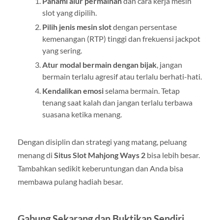
Pahami alur permainan
dan cara kerja mesin
slot yang dipilih.
Pilih jenis mesin slot
dengan persentase
kemenangan (RTP) tinggi dan frekuensi jackpot
yang sering.
Atur modal bermain dengan bijak
, jangan
bermain terlalu agresif atau terlalu berhati-hati.
Kendalikan emosi
selama bermain. Tetap
tenang saat kalah dan jangan terlalu terbawa
suasana ketika menang.
Dengan disiplin dan strategi yang matang, peluang
menang di
Situs Slot Mahjong Ways 2
bisa lebih besar.
Tambahkan sedikit keberuntungan dan Anda bisa
membawa pulang hadiah besar.
Gabung Sekarang dan Buktikan Sendiri