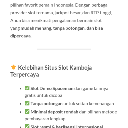
pilihan favorit pemain Indonesia. Dengan berbagai
provider slot ternama, jackpot besar, dan RTP tinggi,
Anda bisa menikmati pengalaman bermain slot
yang
mudah menang, tanpa potongan, dan bisa
dipercaya
.
Kelebihan Situs Slot Kamboja
Terpercaya
Slot Demo Spaceman
dan game lainnya
gratis untuk dicoba
Tanpa potongan
untuk setiap kemenangan
Minimal deposit rendah
dan pilihan metode
pembayaran lengkap
Slot resmi & berlisensi internasional