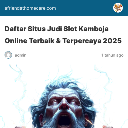
afriendathomecare.com
Daftar Situs Judi Slot Kamboja
Online Terbaik & Terpercaya 2025
admin
1 tahun ago