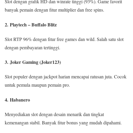
Slot dengan grafik HD dan winrate tinggi (93%). Game favorit
banyak pemain dengan fitur multiplier dan free spins.
2.
Playtech – Buffalo Blitz
Slot RTP 96% dengan fitur free games dan wild. Salah satu slot
dengan pembayaran tertinggi.
3.
Joker Gaming (Joker123)
Slot populer dengan jackpot harian mencapai ratusan juta. Cocok
untuk pemula maupun pemain pro.
4.
Habanero
Menyediakan slot dengan desain menarik dan tingkat
kemenangan stabil. Banyak fitur bonus yang mudah dipahami.