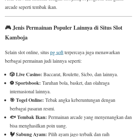
arcade seperti tembak ikan.
🎮 Jenis Permainan Populer Lainnya di Situs Slot
Kamboja
Selain slot online, situs
pg soft
terpercaya juga menawarkan
berbagai permainan judi lainnya seperti:
🎲 Live Casino:
Baccarat, Roulette, Sicbo, dan lainnya.
⚽ Sportsbook:
Taruhan bola, basket, dan olahraga
internasional lainnya.
🎯 Togel Online:
Tebak angka keberuntungan dengan
berbagai pasaran resmi.
🐟 Tembak Ikan:
Permainan arcade yang menyenangkan dan
bisa menghasilkan poin uang.
🐓 Sabung Ayam:
Pilih ayam jago terbaik dan raih