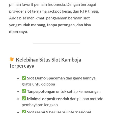
pilihan favorit pemain Indonesia. Dengan berbagai
provider slot ternama, jackpot besar, dan RTP tinggi,
Anda bisa menikmati pengalaman bermain slot
yang
mudah menang, tanpa potongan, dan bisa
dipercaya
.
Kelebihan Situs Slot Kamboja
Terpercaya
Slot Demo Spaceman
dan game lainnya
gratis untuk dicoba
Tanpa potongan
untuk setiap kemenangan
Minimal deposit rendah
dan pilihan metode
pembayaran lengkap
Slot resmi & berlisensi internasional