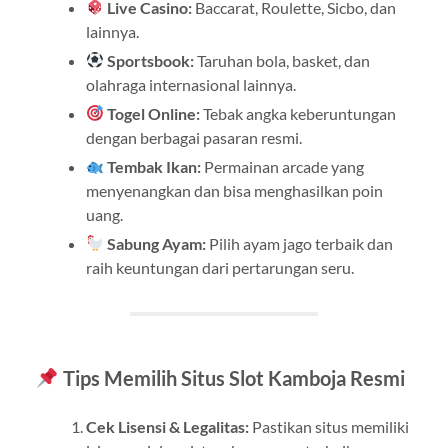
Live Casino:
Baccarat, Roulette, Sicbo, dan
lainnya.
Sportsbook:
Taruhan bola, basket, dan
olahraga internasional lainnya.
Togel Online:
Tebak angka keberuntungan
dengan berbagai pasaran resmi.
Tembak Ikan:
Permainan arcade yang
menyenangkan dan bisa menghasilkan poin
uang.
Sabung Ayam:
Pilih ayam jago terbaik dan
raih keuntungan dari pertarungan seru.
Tips Memilih Situs Slot Kamboja Resmi
Cek Lisensi & Legalitas:
Pastikan situs memiliki