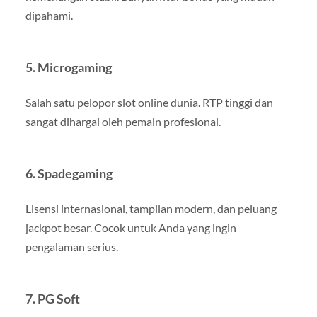
dipahami.
5.
Microgaming
Salah satu pelopor slot online dunia. RTP tinggi dan
sangat dihargai oleh pemain profesional.
6.
Spadegaming
Lisensi internasional, tampilan modern, dan peluang
jackpot besar. Cocok untuk Anda yang ingin
pengalaman serius.
7.
PG Soft