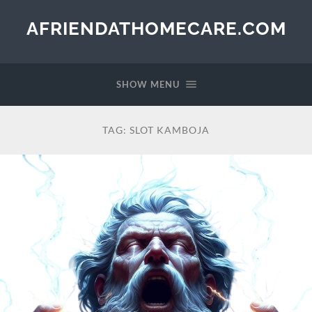
AFRIENDATHOMECARE.COM
SHOW MENU
TAG:
SLOT KAMBOJA