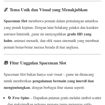
🌌
Tema Unik dan Visual yang Menakjubkan
Spaceman Slot
membawa pemain dalam petualangan antariksa
yang penuh kejutan. Dengan latar belakang galaksi dan karakter
grafis HD yang
astronot futuristik, game ini menyuguhkan
halus
, animasi menarik, dan efek suara sinematik yang membuat
pemain benar-benar merasa berada di luar angkasa.
🎁
Fitur Unggulan Spaceman Slot
Spaceman Slot bukan hanya soal visual – game ini dirancang
pengalaman bermain yang imersif dan
untuk memberikan
menguntungkan
, dengan berbagai fitur utama seperti:
Free Spins
🔄
– Dapatkan putaran gratis melalui simbol scatter
dan maksimalkan peluang menang tanpa menguras saldo.