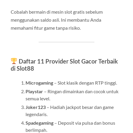
Cobalah bermain di mesin slot gratis sebelum
menggunakan saldo asli. Ini membantu Anda
memahami fitur game tanpa risiko.
Daftar 11 Provider Slot Gacor Terbaik
di Slot88
Microgaming
– Slot klasik dengan RTP tinggi.
Playstar
– Ringan dimainkan dan cocok untuk
semua level.
Joker123
– Hadiah jackpot besar dan game
legendaris.
Spadegaming
– Deposit via pulsa dan bonus
berlimpah.