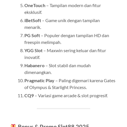
OneTouch
– Tampilan modern dan fitur
eksklusif.
iBetSoft
– Game unik dengan tampilan
menarik.
PG Soft
– Populer dengan tampilan HD dan
freespin melimpah.
YGG Slot
– Maxwin sering keluar dan fitur
inovatif.
Habanero
– Slot stabil dan mudah
dimenangkan.
Pragmatic Play
– Paling digemari karena Gates
of Olympus & Starlight Princess.
CQ9
– Variasi game arcade & slot progresif.
Bonus & Promo Slot88 2025