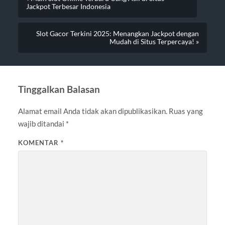
Jackpot Terbesar Indonesia
Slot Gacor Terkini 2025: Menangkan Jackpot dengan
Mudah di Situs Terpercaya! »
Tinggalkan Balasan
Alamat email Anda tidak akan dipublikasikan.
Ruas yang
wajib ditandai
*
KOMENTAR
*